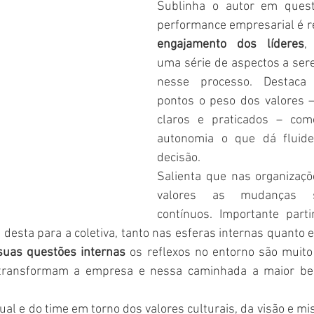
Sublinha o autor em quest
performance empresarial é r
engajamento dos líderes
,
uma série de aspectos a ser
nesse processo. Destaca 
pontos o peso dos valores 
claros e praticados – com
autonomia o que dá fluid
decisão. 
Salienta que nas organizaç
valores as mudanças s
contínuos. Importante parti
 desta para a coletiva, tanto nas esferas internas quanto e
 suas questões internas 
os reflexos no entorno são muito 
transformam a empresa e nessa caminhada a maior bene
ual e do time em torno dos valores culturais, da visão e mi