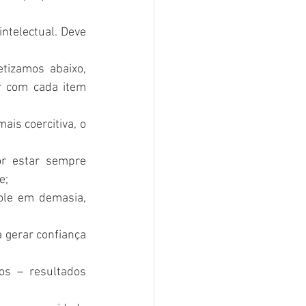
telectual. Deve 
etizamos abaixo, 
r com cada item 
is coercitiva, o 
r estar sempre 
e;
ole em demasia, 
gerar confiança 
os – resultados 