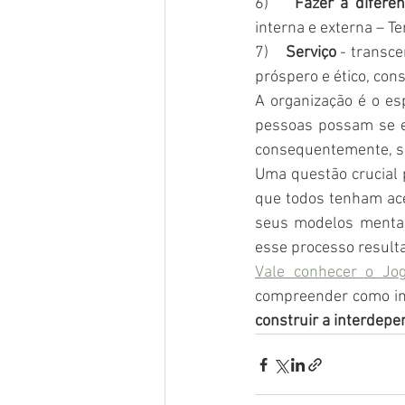
6)    
Fazer a difere
interna e externa – T
7)    
Serviço
 - transc
próspero e ético, co
A organização é o es
pessoas possam se e
consequentemente, su
Uma questão crucial 
que todos tenham ace
seus modelos mentais
esse processo resulta
Vale conhecer o Jo
compreender como ind
construir a interdepe