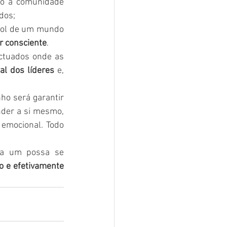
do a comunidade 
dos;
rol de um mundo 
r consciente
.
ctuados onde as 
al dos líderes
 e, 
o será garantir 
der a si mesmo, 
emocional. Todo 
da um possa se 
e efetivamente 