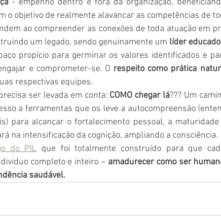
nça
 - empenho dentro e fora da organização, benefician
em o objetivo de realmente alavancar as competências de to
endem ao compreender as conexões de toda atuação em p
nstruindo um legado, sendo genuinamente um 
líder educado
paço propício para germinar os valores identificados e pa
ngajar e comprometer-se. O 
respeito como prática natur
as respectivas equipes.
precisa ser levada em conta: 
COMO chegar lá
??? Um caminh
sso a ferramentas que os leve a autocompreensão (enten
) para alcançar o fortalecimento pessoal, a maturidade 
rá na intensificação da cognição, ampliando a consciência.
go do PIL
 que foi totalmente construído para que ca
ividuo completo e inteiro – 
amadurecer como ser humano 
ndência saudável.