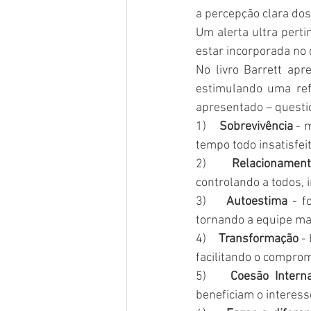
a percepção clara do
Um alerta ultra pert
estar incorporada no 
No livro Barrett apr
estimulando uma refl
apresentado – questi
1)    
Sobrevivência
 - 
tempo todo insatisfe
2)    
Relacionament
controlando a todos, i
3)    
Autoestima
 - f
tornando a equipe ma
4)    
Transformação
 -
facilitando o compro
5)    
Coesão Intern
beneficiam o interes