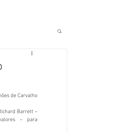
o
mões de Carvalho
ichard Barrett – 
valores – para 