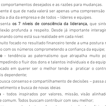
s comportamentos desejados e as razões para mudanças.
inente é que de nada valerá ser apenas uma compreensão in
dia a dia da empresa e de todos – líderes e equipes. 
esenta 
os 7 níveis de consciência da liderança, 
que sint
exão profunda a respeito. Desde já importante interagi
onando como está sua realidade em cada nível:
muito focado no resultado financeiro tende a uma postura ma
ito com os números comprometendo a confiança da equipe;
o
 - tendência ao paternalismo que atrapalha muito po
mpedindo o fluir dos dons e talentos individuais e da equip
ocado em querer ser o melhor tende a  praticar o contr
is dependente;
 busca consenso e compartilhamento de decisões – passa a 
metimento e busca de novas ideias
a
 - todos inspirados por valores, missão, visão alinhad
se comum. Todos buscam contribuir com seu melhor;