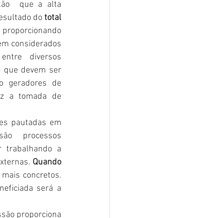
ão  que a alta 
esultado do 
total 
 proporcionando 
em considerados 
entre diversos 
– que devem ser 
o geradores de 
ez a tomada de 
ões pautadas em 
ão processos 
r trabalhando a 
xternas. 
Quando 
mais concretos. 
ficiada será a 
ssão proporciona 