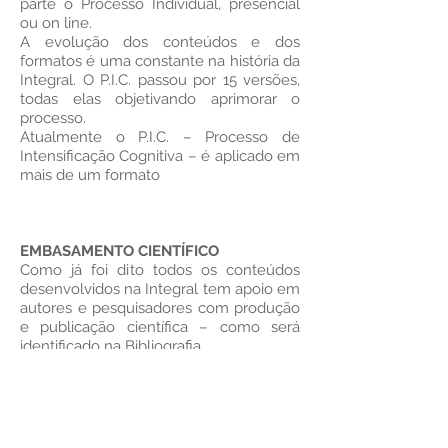
parte o Processo Individual, presencial
ou on line.
A evolução dos conteúdos e dos
formatos é uma constante na história da
Integral. O P.I.C. passou por 15 versões,
todas elas objetivando aprimorar o
processo.
Atualmente o P.I.C. – Processo de
Intensificação Cognitiva – é aplicado em
mais de um formato
EMBASAMENTO CIENTÍFICO
Como já foi dito todos os conteúdos
desenvolvidos na Integral tem apoio em
autores e pesquisadores com produção
e publicação científica – como será
identificado na Bibliografia.
Nosso valor está em aprender essas
teorias e traduzí-las de forma prática e
estimulante, que os participantes –
como cientistas de si mesmos – possam