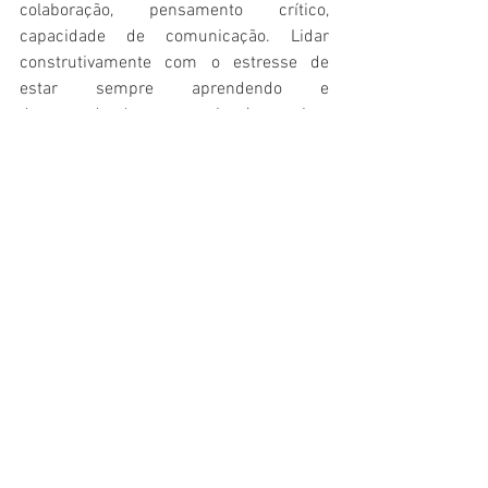
colaboração, pensamento crítico, 
capacidade de comunicação. Lidar 
construtivamente com o estresse de 
estar sempre aprendendo e 
desaprendendo em meio às muitas 
pressões do cotidiano.  Ressalta os 
benefícios da meditação para contribuir 
com nossa saúde mental.  
Valerá muito aproveitar essa 
oportunidade de boas reflexões para 
exercitarmos nossa Responsabilidade 
Pessoal, traçando – como protagonistas 
– os caminhos que queremos construir. 