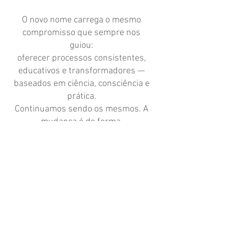
O novo nome carrega o mesmo
compromisso que sempre nos
guiou:
oferecer processos consistentes,
educativos e transformadores —
baseados em ciência, consciência e
prática.
Continuamos sendo os mesmos. A
mudança é de forma.
A essência permanece: integrar
saberes, despertar consciência e
promover transformação real.
Seja bem-vindo à Integrare.
Processos que transformam.